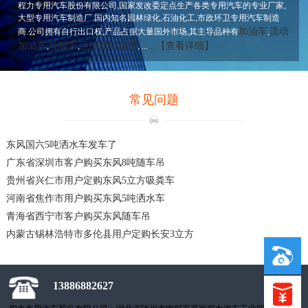
程力专用汽车股份有限公司,国家发改委定点生产各类专用汽车的专业厂家,
大型专用汽车制造厂.国内知名园林绿化,石油化工,市政环卫专用汽车制造
加油车
流动
商.公司拥有自行出口权,产品占据大量国外市场,其主导品种有
,
加油车
垃圾车
压缩式垃圾车
...【查看详细】
,
,
, ...
常见问题
东风国六5吨洒水车发车了
广东省深圳市客户购买东风8吨随车吊
贵州省兴仁市用户定购东风5立方吸粪车
河南省焦作市用户购买东风5吨洒水车
青海省西宁市客户购买东风随车吊
内蒙古锡林浩特市多伦县用户定购长安3立方
13886882627