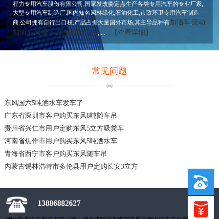
程力专用汽车股份有限公司,国家发改委定点生产各类专用汽车的专业厂家,
大型专用汽车制造厂.国内知名园林绿化,石油化工,市政环卫专用汽车制造
加油车
流动
商.公司拥有自行出口权,产品占据大量国外市场,其主导品种有
,
加油车
垃圾车
压缩式垃圾车
...【查看详细】
,
,
, ...
常见问题
东风国六5吨洒水车发车了
广东省深圳市客户购买东风8吨随车吊
贵州省兴仁市用户定购东风5立方吸粪车
河南省焦作市用户购买东风5吨洒水车
青海省西宁市客户购买东风随车吊
内蒙古锡林浩特市多伦县用户定购长安3立方
13886882627