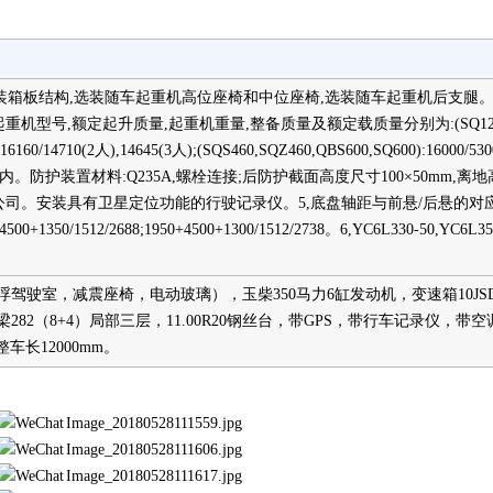
,选装箱板结构,选装随车起重机高位座椅和中位座椅,选装随车起重机后支腿。
重机型号,额定起升质量,起重机重量,整备质量及额定载质量分别为:(SQ12S,S
16160/14710(2人),14645(3人);(SQS460,SQZ460,QBS600,SQ600):16000/5300
%内。防护装置材料:Q235A,螺栓连接;后防护截面高度尺寸100×50mm,离地
统有限公司。安装具有卫星定位功能的行驶记录仪。5,底盘轴距与前悬/后悬的对应关
50+4500+1350/1512/2688;1950+4500+1300/1512/2738。6,YC6L330-50,Y
驶室，减震座椅，电动玻璃），玉柴350马力6缸发动机，变速箱10JSD1
0，黄金大梁282（8+4）局部三层，11.00R20钢丝台，带GPS，带行车记录仪，
吨，整车长12000mm。