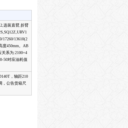
2,选装直臂,折臂
Q12Z,URV1
/17260/13610(2
高度450mm。AB
系为:2100+4
C6L350-50对应油耗值
40T，轴距210
带空调，公告货箱尺