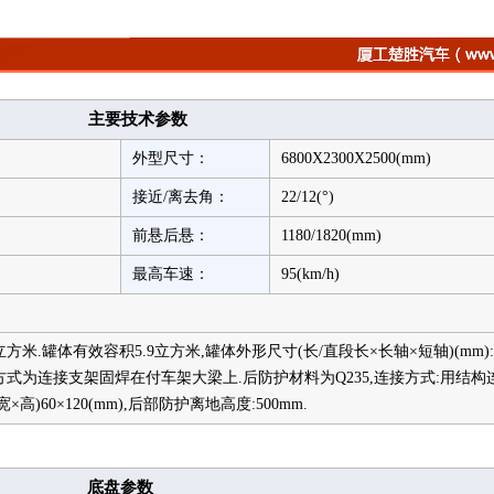
主要技术参数
外型尺寸：
6800X2300X2500(mm)
接近/离去角：
22/12(°)
前悬后悬：
1180/1820(mm)
最高车速：
95(km/h)
方米.罐体有效容积5.9立方米,罐体外形尺寸(长/直段长×长轴×短轴)(mm):4200
,联接方式为连接支架固焊在付车架大梁上.后防护材料为Q235,连接方式:用结
)60×120(mm),后部防护离地高度:500mm.
底盘参数