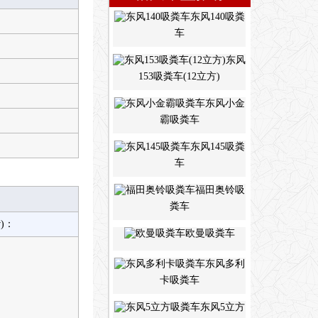
东风140吸粪
车
东风
153吸粪车(12立方)
东风小金
霸吸粪车
东风145吸粪
车
福田奥铃吸
粪车
w)：
欧曼吸粪车
东风多利
卡吸粪车
东风5立方