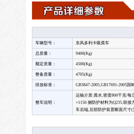
车辆型号：
东风多利卡吸粪车
总质量：
9400(Kg)
额定质量：
4500(Kg)
整备质量：
4705(Kg)
排放标准：
GB3847-2005,GB17691-2005国Ⅲ
运输介质:粪水,密度800千克/每立
整车说明：
×1150.侧防护材料为Q235
车后端,后部防护装置断面尺寸(宽×高